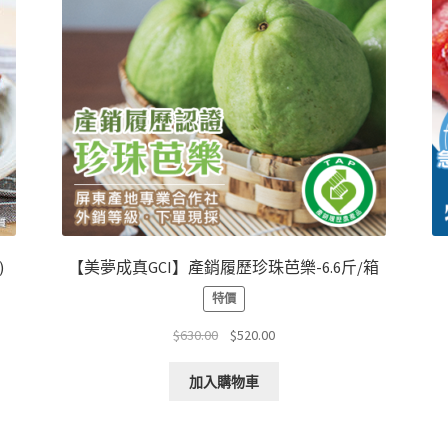
)
【美夢成真GCI】產銷履歷珍珠芭樂-6.6斤/箱
特價
原
目
$
630.00
$
520.00
始
前
價
價
加入購物車
格：
格：
$630.00。
$520.00。