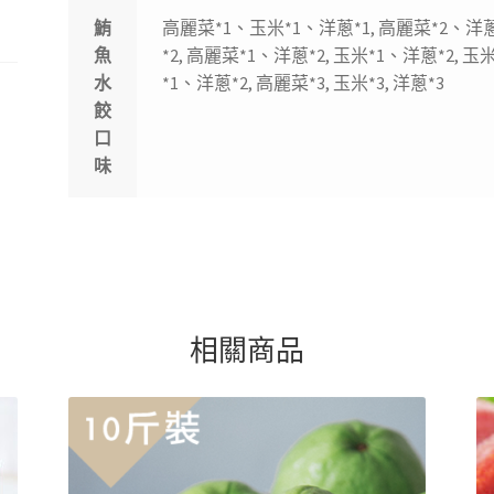
水
鮪
高麗菜*1、玉米*1、洋蔥*1, 高麗菜*2、洋蔥
餃-
魚
*2, 高麗菜*1、洋蔥*2, 玉米*1、洋蔥*2, 玉
綜
水
*1、洋蔥*2, 高麗菜*3, 玉米*3, 洋蔥*3
合
餃
口
口
味-3
味
包
組
數
量
相關商品