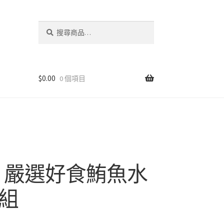
搜
搜
尋
尋
關
鍵
字:
$
0.00
0 個項目
I】嚴選好食鮪魚水
包組