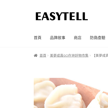
跳
跳
至
至
導
主
覽
要
列
內
首頁
品牌故事
商店
防偽查驗
容
首頁
美夢成真GCI在地好物市集
【美夢成真