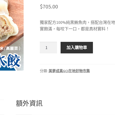
$
705.00
獨家配方100%純黑鮪魚肉，搭配台灣在
實飽滿，每咬下一口，都是真材實料！
【美
加入購物車
夢
成
真
GCI】
分類:
美夢成真GCI在地好物市集
嚴
選
好
食
額外資訊
鮪
魚