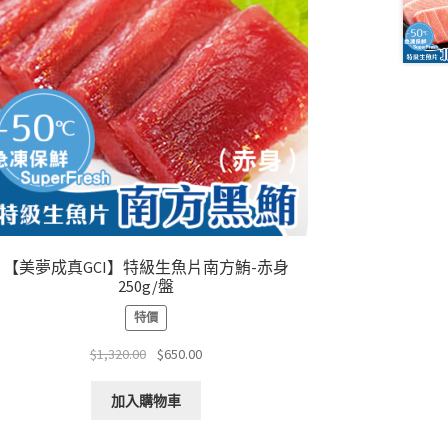
【美夢成真GCI】特級生魚片南方鮪-赤身
250g/盤
特價
原
目
$
1,320.00
$
650.00
始
前
價
價
加入購物車
格：
格：
$1,320.00。
$650.00。