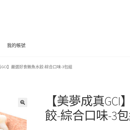
我的帳號
GCI】嚴選好食鮪魚水餃-綜合口味-3包組
【美夢成真GC
餃-綜合口味-3