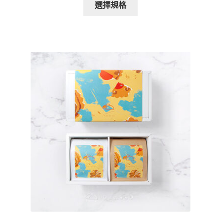
範
選擇規格
產
圍：
品
$155.00
有
到
多
$195.00
種
款
式。
可
在
產
品
頁
面
選
擇
選
項