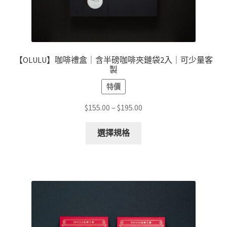
選
擇
選
項
【OLULU】咖啡禮盒｜含半磅咖啡夾鏈袋2入｜可少量客
製
特價
價
$
155.00
–
$
195.00
格
此
範
選擇規格
產
圍：
品
$155.00
有
到
多
$195.00
種
款
式。