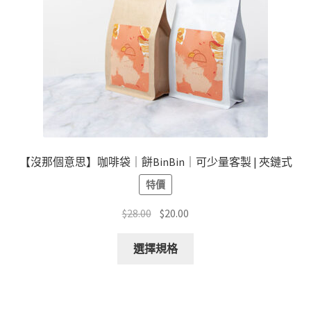
產
品
頁
面
選
擇
選
項
【沒那個意思】咖啡袋｜餅BinBin｜可少量客製 | 夾鏈式
特價
原
目
$
28.00
$
20.00
始
前
此
價
價
選擇規格
產
格：
格：
品
$28.00。
$20.00。
有
多