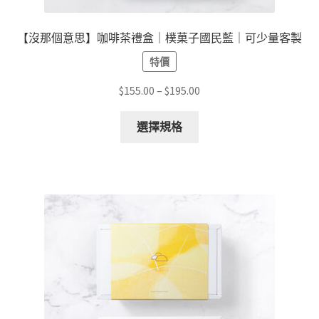
項
【沒那個意思】咖啡茶禮盒｜樸菓子國民藍｜可少量客製
特價
價
$
155.00
–
$
195.00
格
此
範
選擇規格
產
圍：
品
$155.00
有
到
多
$195.00
種
款
式。
可
在
產
品