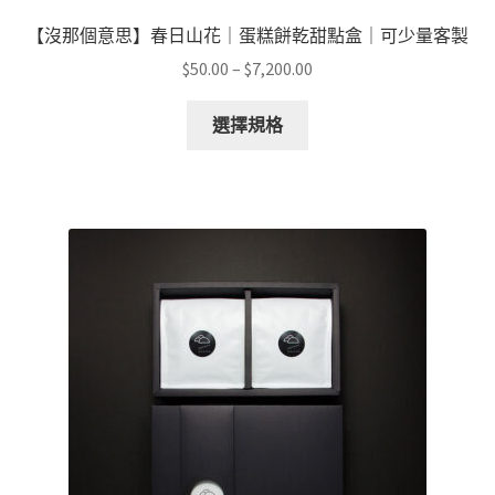
【沒那個意思】春日山花｜蛋糕餅乾甜點盒｜可少量客製
價
$
50.00
–
$
7,200.00
格
此
範
選擇規格
產
圍：
品
$50.00
有
到
多
$7,200.00
種
款
式。
可
在
產
品
頁
面