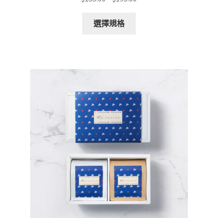
格
此
範
選擇規格
產
圍：
品
$155.00
有
到
多
$195.00
種
款
式。
可
在
產
品
頁
面
選
擇
選