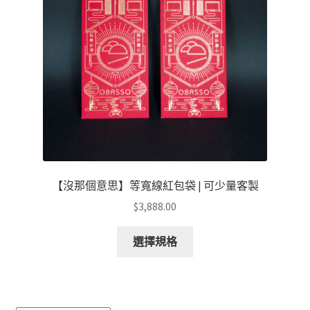
可
在
產
品
頁
面
選
擇
選
項
【沒那個意思】等寬線紅包袋 | 可少量客製
$
3,888.00
此
選擇規格
產
品
有
多