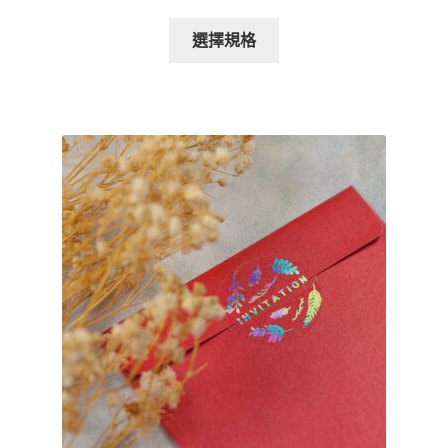
格
此
範
選擇規格
產
圍：
品
$155.00
有
到
多
$195.00
種
款
式。
可
在
產
品
頁
面
選
擇
選