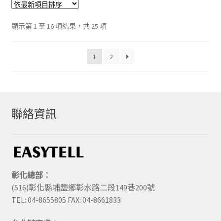
種
款
依
顯示第 1 至 16 項結果，共 25 項
式。
最
可
新
在
1
2
項
產
目
排
品
序
頁
面
聯絡資訊
選
擇
選
項
彰化總部：
(516)彰化縣埔鹽鄉彰水路二段149巷200號
TEL: 04-8655805 FAX: 04-8661833