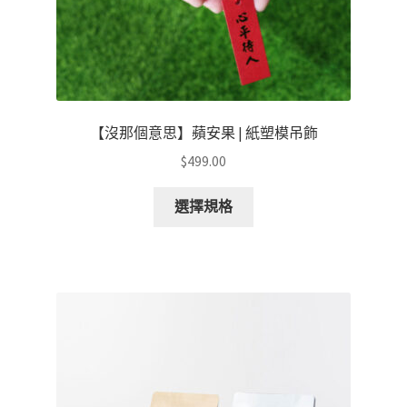
面
選
擇
選
項
【沒那個意思】蘋安果 | 紙塑模吊飾
$
499.00
此
選擇規格
產
品
有
多
種
款
式。
可
在