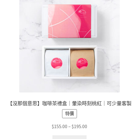
款
式。
可
在
產
品
頁
面
選
擇
選
項
【沒那個意思】咖啡茶禮盒｜暈染時刻桃紅｜可少量客製
特價
價
$
155.00
–
$
195.00
格
此