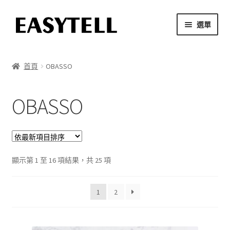
跳
跳
選單
至
至
導
主
首頁
覽
要
首頁
OBASSO
列
內
品牌故事
容
OBASSO
商店
防偽查驗
依
我的帳號
顯示第 1 至 16 項結果，共 25 項
最
新
1
2
項
目
排
序