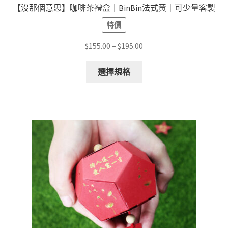
【沒那個意思】咖啡茶禮盒｜BinBin法式黃｜可少量客製
特價
價
$
155.00
–
$
195.00
格
此
範
選擇規格
產
圍：
品
$155.00
有
到
多
$195.00
種
款
式。
可
在
產
品
頁