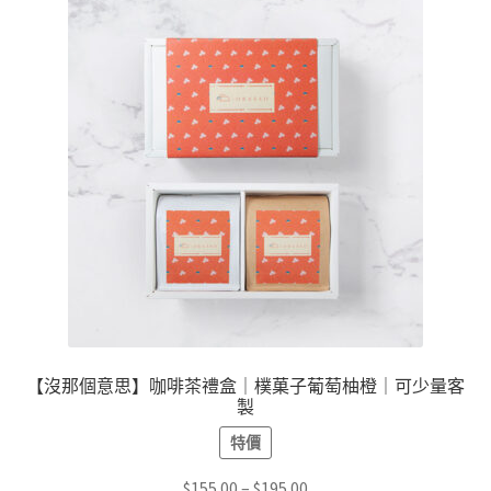
【沒那個意思】咖啡茶禮盒｜樸菓子葡萄柚橙｜可少量客
製
特價
價
$
155.00
–
$
195.00