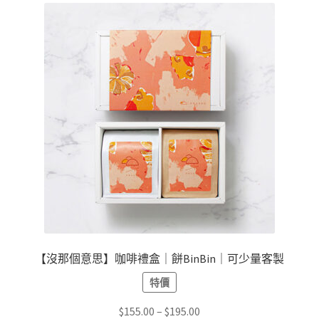
種
款
式。
可
在
產
品
頁
面
選
擇
選
項
【沒那個意思】咖啡禮盒｜餅BinBin｜可少量客製
特價
價
$
155.00
–
$
195.00