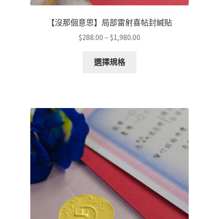
項
【沒那個意思】局部雷射喜帖封緘貼
價
$
288.00
–
$
1,980.00
格
此
範
選擇規格
產
圍：
品
$288.00
有
到
多
$1,980.00
種
款
式。
可
在
產
品
頁
面