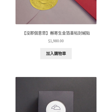
選
擇
選
項
【沒那個意思】槲寄生金箔喜帖封緘貼
$
1,980.00
加入購物車