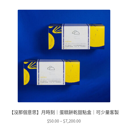
有
到
多
$7,200.00
種
款
式。
可
在
產
品
頁
面
選
擇
選
項
【沒那個意思】月時刻｜蛋糕餅乾甜點盒｜可少量客製
價
$
50.00
–
$
7,200.00
格