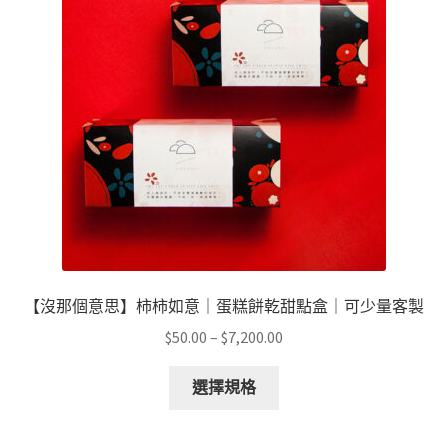
【沒那個意思】柿柿如意｜蛋糕餅乾甜點盒｜可少量客製
價
$
50.00
–
$
7,200.00
格
此
範
選擇規格
產
圍：
品
$50.00