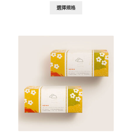
此
範
選擇規格
產
圍：
品
$50.00
有
到
多
$7,200.00
種
款
式。
可
在
產
品
頁
面
選
擇
選
項