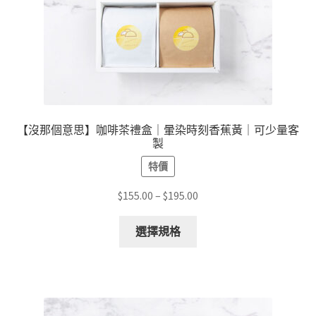
頁
面
選
擇
選
項
【沒那個意思】咖啡茶禮盒｜暈染時刻香蕉黃｜可少量客
製
特價
價
$
155.00
–
$
195.00
格
此
範
選擇規格
產
圍：
品
$155.00
有
到
多
$195.00
種